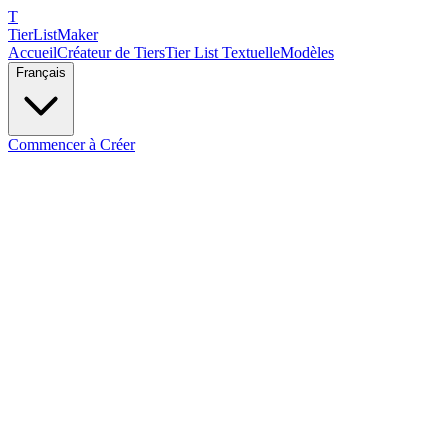
T
TierList
Maker
Accueil
Créateur de Tiers
Tier List Textuelle
Modèles
Français
Commencer à Créer