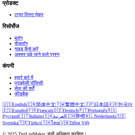
प्रोडक्ट
टायर लिस्ट मेकर
रिसोर्सेज
ब्लॉग
चेंजलॉग
गाइड कैसे करें
अक्सर पूछे जाने वाले प्रश्न
कंपनी
हमारे बारे में
प्राइवेसी पॉलिसी
सेवा की शर्तें
फीडबैक
🇺🇸
English
🇨🇳
简体中文
🇹🇼
繁體中文
🇯🇵
日本語
🇰🇷
한국어
🇪🇸
Español
🇫🇷
Français
🇩🇪
Deutsch
🇵🇹
Português
🇷🇺
Русский
🇮🇹
Italiano
🇸🇦
العربية
🇮🇳
हिन्दी
🇳🇱
Nederlands
🇸🇪
Svenska
🇹🇷
Türkçe
🇹🇭
ไทย
🇻🇳
Tiếng Việt
© 2025 TierListMaker. सभी अधिकार सुरक्षित।