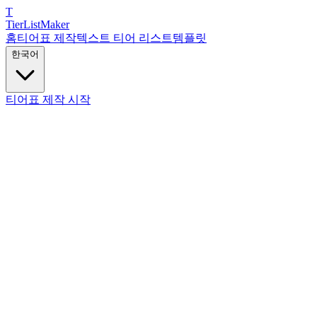
T
TierList
Maker
홈
티어표 제작
텍스트 티어 리스트
템플릿
한국어
티어표 제작 시작