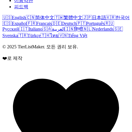
이용약관
피드백
🇺🇸
English
🇨🇳
简体中文
🇹🇼
繁體中文
🇯🇵
日本語
🇰🇷
한국어
🇪🇸
Español
🇫🇷
Français
🇩🇪
Deutsch
🇵🇹
Português
🇷🇺
Русский
🇮🇹
Italiano
🇸🇦
العربية
🇮🇳
हिन्दी
🇳🇱
Nederlands
🇸🇪
Svenska
🇹🇷
Türkçe
🇹🇭
ไทย
🇻🇳
Tiếng Việt
© 2025 TierListMaker. 모든 권리 보유.
❤️로 제작