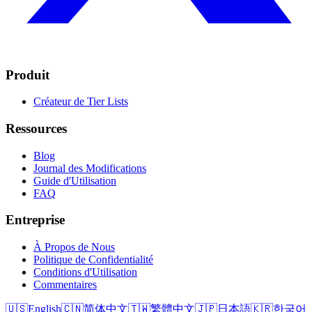
Produit
Créateur de Tier Lists
Ressources
Blog
Journal des Modifications
Guide d'Utilisation
FAQ
Entreprise
À Propos de Nous
Politique de Confidentialité
Conditions d'Utilisation
Commentaires
🇺🇸
English
🇨🇳
简体中文
🇹🇼
繁體中文
🇯🇵
日本語
🇰🇷
한국어