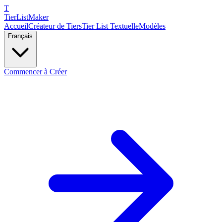
T
TierList
Maker
Accueil
Créateur de Tiers
Tier List Textuelle
Modèles
Français
Commencer à Créer