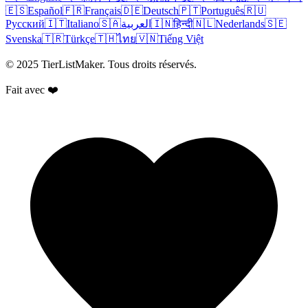
🇪🇸
Español
🇫🇷
Français
🇩🇪
Deutsch
🇵🇹
Português
🇷🇺
Русский
🇮🇹
Italiano
🇸🇦
العربية
🇮🇳
हिन्दी
🇳🇱
Nederlands
🇸🇪
Svenska
🇹🇷
Türkçe
🇹🇭
ไทย
🇻🇳
Tiếng Việt
© 2025 TierListMaker. Tous droits réservés.
Fait avec ❤️