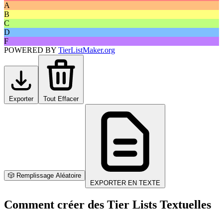
A
B
C
D
F
POWERED BY
TierListMaker.org
Exporter
Tout Effacer
🎲 Remplissage Aléatoire
EXPORTER EN TEXTE
Comment créer des Tier Lists Textuelles