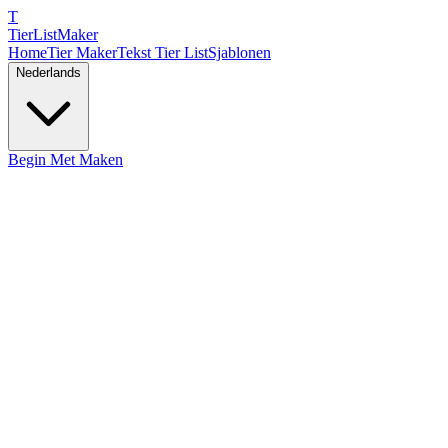
T
TierList
Maker
Home
Tier Maker
Tekst Tier List
Sjablonen
Nederlands
Begin Met Maken