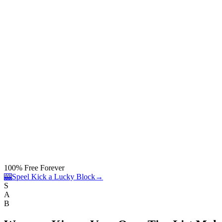
100% Free Forever
🎰
Speel Kick a Lucky Block
→
S
A
B