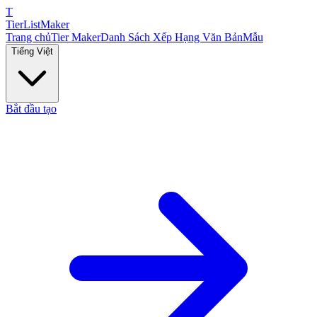
T
TierList
Maker
Trang chủ
Tier Maker
Danh Sách Xếp Hạng Văn Bản
Mẫu
Tiếng Việt
Bắt đầu tạo