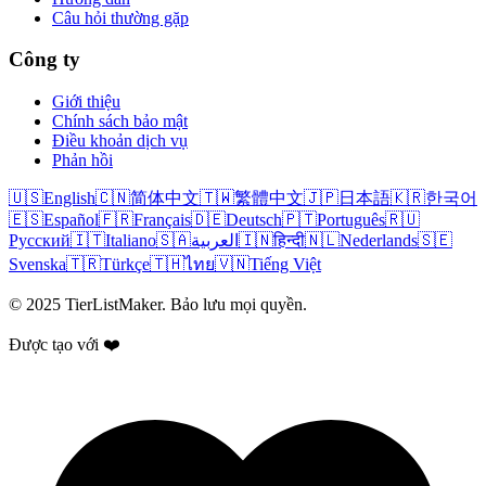
Câu hỏi thường gặp
Công ty
Giới thiệu
Chính sách bảo mật
Điều khoản dịch vụ
Phản hồi
🇺🇸
English
🇨🇳
简体中文
🇹🇼
繁體中文
🇯🇵
日本語
🇰🇷
한국어
🇪🇸
Español
🇫🇷
Français
🇩🇪
Deutsch
🇵🇹
Português
🇷🇺
Русский
🇮🇹
Italiano
🇸🇦
العربية
🇮🇳
हिन्दी
🇳🇱
Nederlands
🇸🇪
Svenska
🇹🇷
Türkçe
🇹🇭
ไทย
🇻🇳
Tiếng Việt
© 2025 TierListMaker. Bảo lưu mọi quyền.
Được tạo với ❤️