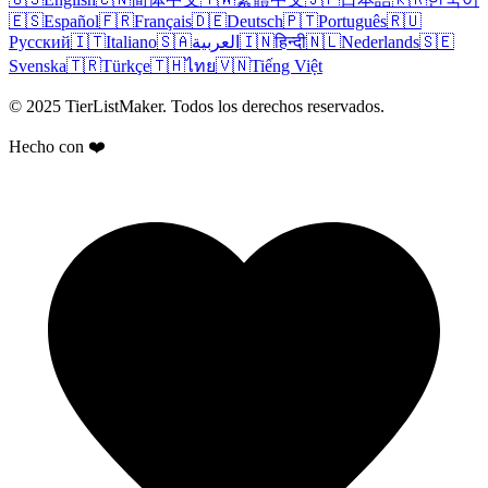
🇪🇸
Español
🇫🇷
Français
🇩🇪
Deutsch
🇵🇹
Português
🇷🇺
Русский
🇮🇹
Italiano
🇸🇦
العربية
🇮🇳
हिन्दी
🇳🇱
Nederlands
🇸🇪
Svenska
🇹🇷
Türkçe
🇹🇭
ไทย
🇻🇳
Tiếng Việt
© 2025 TierListMaker. Todos los derechos reservados.
Hecho con ❤️