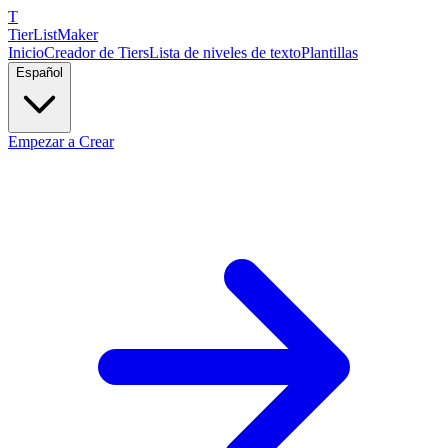
T
TierList
Maker
Inicio
Creador de Tiers
Lista de niveles de texto
Plantillas
Español
Empezar a Crear