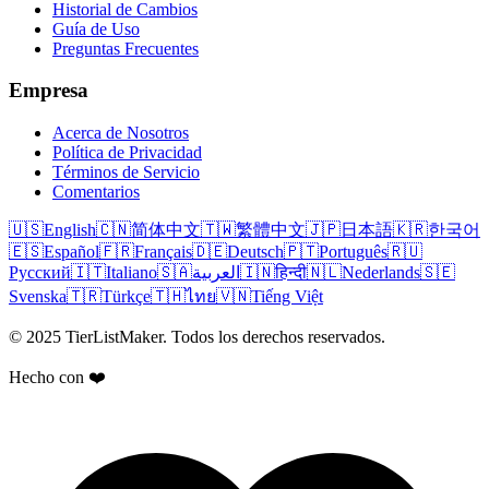
Historial de Cambios
Guía de Uso
Preguntas Frecuentes
Empresa
Acerca de Nosotros
Política de Privacidad
Términos de Servicio
Comentarios
🇺🇸
English
🇨🇳
简体中文
🇹🇼
繁體中文
🇯🇵
日本語
🇰🇷
한국어
🇪🇸
Español
🇫🇷
Français
🇩🇪
Deutsch
🇵🇹
Português
🇷🇺
Русский
🇮🇹
Italiano
🇸🇦
العربية
🇮🇳
हिन्दी
🇳🇱
Nederlands
🇸🇪
Svenska
🇹🇷
Türkçe
🇹🇭
ไทย
🇻🇳
Tiếng Việt
© 2025 TierListMaker. Todos los derechos reservados.
Hecho con ❤️