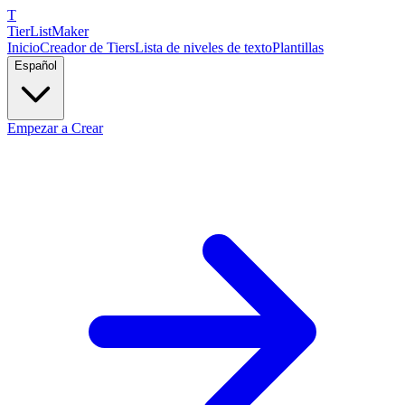
T
TierList
Maker
Inicio
Creador de Tiers
Lista de niveles de texto
Plantillas
Español
Empezar a Crear