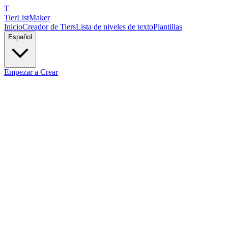
T
TierList
Maker
Inicio
Creador de Tiers
Lista de niveles de texto
Plantillas
Español
Empezar a Crear