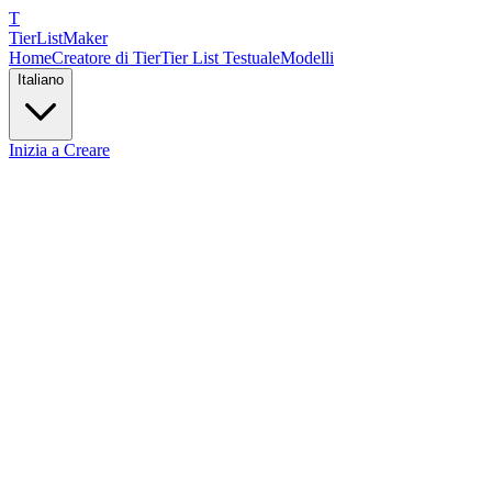
T
TierList
Maker
Home
Creatore di Tier
Tier List Testuale
Modelli
Italiano
Inizia a Creare