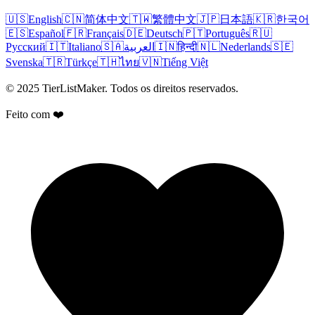
🇺🇸
English
🇨🇳
简体中文
🇹🇼
繁體中文
🇯🇵
日本語
🇰🇷
한국어
🇪🇸
Español
🇫🇷
Français
🇩🇪
Deutsch
🇵🇹
Português
🇷🇺
Русский
🇮🇹
Italiano
🇸🇦
العربية
🇮🇳
हिन्दी
🇳🇱
Nederlands
🇸🇪
Svenska
🇹🇷
Türkçe
🇹🇭
ไทย
🇻🇳
Tiếng Việt
© 2025 TierListMaker. Todos os direitos reservados.
Feito com ❤️