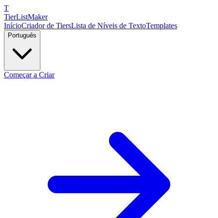
T
TierList
Maker
Início
Criador de Tiers
Lista de Níveis de Texto
Templates
Português
Começar a Criar