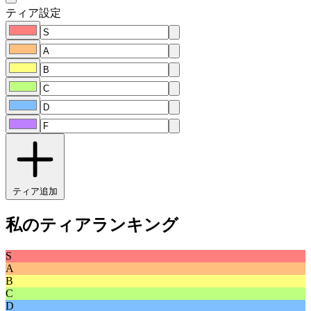
ティア設定
ティア追加
私のティアランキング
S
A
B
C
D