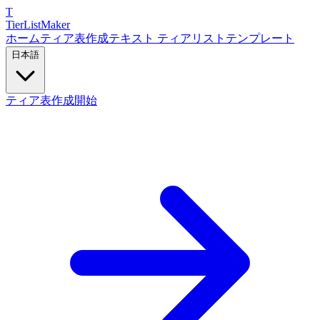
T
TierList
Maker
ホーム
ティア表作成
テキスト ティアリスト
テンプレート
日本語
ティア表作成開始