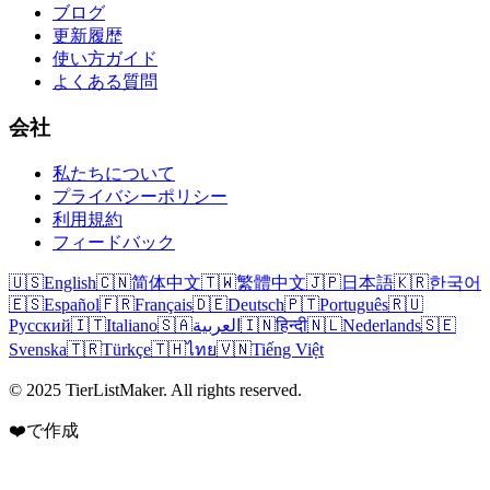
ブログ
更新履歴
使い方ガイド
よくある質問
会社
私たちについて
プライバシーポリシー
利用規約
フィードバック
🇺🇸
English
🇨🇳
简体中文
🇹🇼
繁體中文
🇯🇵
日本語
🇰🇷
한국어
🇪🇸
Español
🇫🇷
Français
🇩🇪
Deutsch
🇵🇹
Português
🇷🇺
Русский
🇮🇹
Italiano
🇸🇦
العربية
🇮🇳
हिन्दी
🇳🇱
Nederlands
🇸🇪
Svenska
🇹🇷
Türkçe
🇹🇭
ไทย
🇻🇳
Tiếng Việt
© 2025 TierListMaker. All rights reserved.
❤️で作成