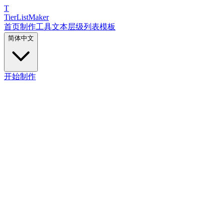
T
TierList
Maker
首页
制作工具
文本层级列表
模板
简体中文
开始制作