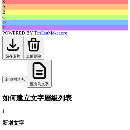
S
A
B
C
D
F
POWERED BY
TierListMaker.org
儲存圖片
全部刪除
🎲 隨機填充
匯出為文字
如何建立文字層級列表
1
新增文字