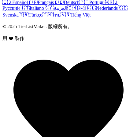
🇪🇸
Español
🇫🇷
Français
🇩🇪
Deutsch
🇵🇹
Português
🇷🇺
Русский
🇮🇹
Italiano
🇸🇦
العربية
🇮🇳
हिन्दी
🇳🇱
Nederlands
🇸🇪
Svenska
🇹🇷
Türkçe
🇹🇭
ไทย
🇻🇳
Tiếng Việt
© 2025 TierListMaker. 版權所有。
用 ❤️ 製作