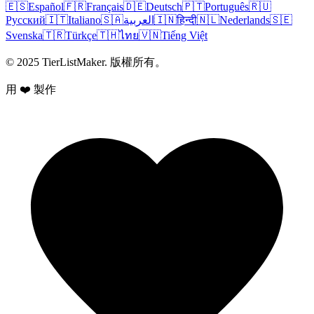
🇪🇸
Español
🇫🇷
Français
🇩🇪
Deutsch
🇵🇹
Português
🇷🇺
Русский
🇮🇹
Italiano
🇸🇦
العربية
🇮🇳
हिन्दी
🇳🇱
Nederlands
🇸🇪
Svenska
🇹🇷
Türkçe
🇹🇭
ไทย
🇻🇳
Tiếng Việt
© 2025 TierListMaker. 版權所有。
用 ❤️ 製作