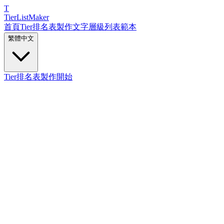
T
TierList
Maker
首頁
Tier排名表製作
文字層級列表
範本
繁體中文
Tier排名表製作開始