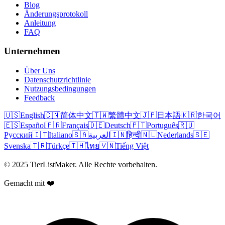
Blog
Änderungsprotokoll
Anleitung
FAQ
Unternehmen
Über Uns
Datenschutzrichtlinie
Nutzungsbedingungen
Feedback
🇺🇸
English
🇨🇳
简体中文
🇹🇼
繁體中文
🇯🇵
日本語
🇰🇷
한국어
🇪🇸
Español
🇫🇷
Français
🇩🇪
Deutsch
🇵🇹
Português
🇷🇺
Русский
🇮🇹
Italiano
🇸🇦
العربية
🇮🇳
हिन्दी
🇳🇱
Nederlands
🇸🇪
Svenska
🇹🇷
Türkçe
🇹🇭
ไทย
🇻🇳
Tiếng Việt
© 2025 TierListMaker. Alle Rechte vorbehalten.
Gemacht mit ❤️