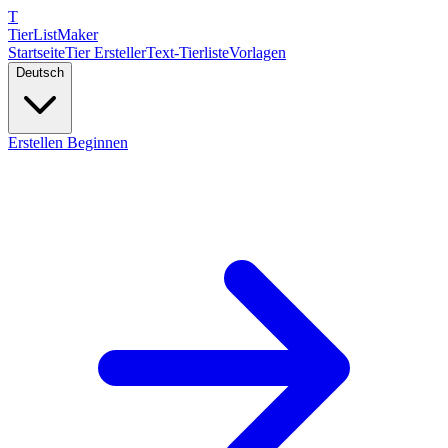
T
TierList
Maker
Startseite
Tier Ersteller
Text-Tierliste
Vorlagen
Deutsch
Erstellen Beginnen