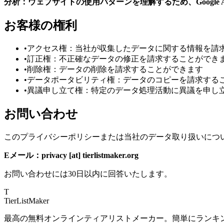
分析：ウェブサイトの使用パターンを理解するため、Google A
お客様の権利
•
アクセス権：当社が収集したデータに関する情報を請
•
訂正権：不正確なデータの修正を請求することができ
•
削除権：データの削除を請求することができます
•
データポータビリティ権：データのコピーを請求する
•
異議申し立て権：特定のデータ処理活動に異議を申し
お問い合わせ
このプライバシーポリシーまたは当社のデータ取り扱いにつ
Eメール：privacy [at] tierlistmaker.org
お問い合わせには30日以内に回答いたします。
T
TierList
Maker
最高の無料オンラインティアリストメーカー。簡単にランキ