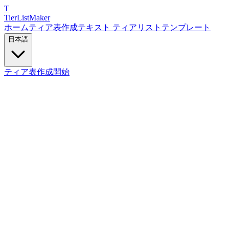
T
TierList
Maker
ホーム
ティア表作成
テキスト ティアリスト
テンプレート
日本語
ティア表作成開始