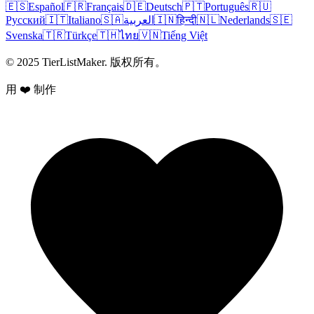
🇪🇸
Español
🇫🇷
Français
🇩🇪
Deutsch
🇵🇹
Português
🇷🇺
Русский
🇮🇹
Italiano
🇸🇦
العربية
🇮🇳
हिन्दी
🇳🇱
Nederlands
🇸🇪
Svenska
🇹🇷
Türkçe
🇹🇭
ไทย
🇻🇳
Tiếng Việt
© 2025 TierListMaker. 版权所有。
用 ❤️ 制作