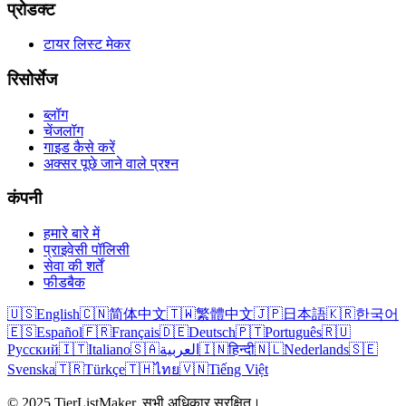
प्रोडक्ट
टायर लिस्ट मेकर
रिसोर्सेज
ब्लॉग
चेंजलॉग
गाइड कैसे करें
अक्सर पूछे जाने वाले प्रश्न
कंपनी
हमारे बारे में
प्राइवेसी पॉलिसी
सेवा की शर्तें
फीडबैक
🇺🇸
English
🇨🇳
简体中文
🇹🇼
繁體中文
🇯🇵
日本語
🇰🇷
한국어
🇪🇸
Español
🇫🇷
Français
🇩🇪
Deutsch
🇵🇹
Português
🇷🇺
Русский
🇮🇹
Italiano
🇸🇦
العربية
🇮🇳
हिन्दी
🇳🇱
Nederlands
🇸🇪
Svenska
🇹🇷
Türkçe
🇹🇭
ไทย
🇻🇳
Tiếng Việt
© 2025 TierListMaker. सभी अधिकार सुरक्षित।