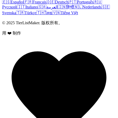
🇪🇸
Español
🇫🇷
Français
🇩🇪
Deutsch
🇵🇹
Português
🇷🇺
Русский
🇮🇹
Italiano
🇸🇦
العربية
🇮🇳
हिन्दी
🇳🇱
Nederlands
🇸🇪
Svenska
🇹🇷
Türkçe
🇹🇭
ไทย
🇻🇳
Tiếng Việt
© 2025 TierListMaker. 版权所有。
用 ❤️ 制作