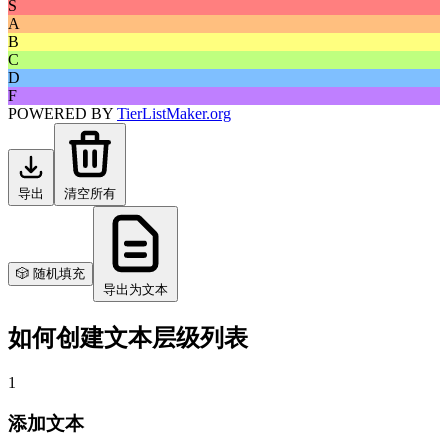
S
A
B
C
D
F
POWERED BY
TierListMaker.org
导出
清空所有
🎲 随机填充
导出为文本
如何创建文本层级列表
1
添加文本