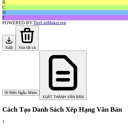
B
C
D
F
POWERED BY
TierListMaker.org
Xuất
Xóa tất cả
🎲 Điền Ngẫu Nhiên
XUẤT THÀNH VĂN BẢN
Cách Tạo Danh Sách Xếp Hạng Văn Bản
1