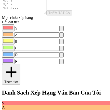
THÊM TẤT CẢ
Mục chưa xếp hạng
Cài đặt tier
Thêm tier
Danh Sách Xếp Hạng Văn Bản Của Tôi
S
A