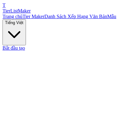
T
TierList
Maker
Trang chủ
Tier Maker
Danh Sách Xếp Hạng Văn Bản
Mẫu
Tiếng Việt
Bắt đầu tạo