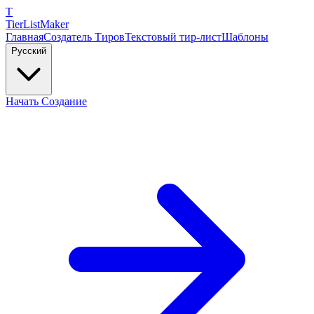
T
TierList
Maker
Главная
Создатель Тиров
Текстовый тир-лист
Шаблоны
Русский
Начать Создание