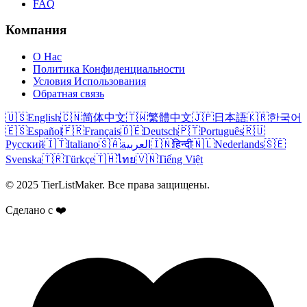
FAQ
Компания
О Нас
Политика Конфиденциальности
Условия Использования
Обратная связь
🇺🇸
English
🇨🇳
简体中文
🇹🇼
繁體中文
🇯🇵
日本語
🇰🇷
한국어
🇪🇸
Español
🇫🇷
Français
🇩🇪
Deutsch
🇵🇹
Português
🇷🇺
Русский
🇮🇹
Italiano
🇸🇦
العربية
🇮🇳
हिन्दी
🇳🇱
Nederlands
🇸🇪
Svenska
🇹🇷
Türkçe
🇹🇭
ไทย
🇻🇳
Tiếng Việt
© 2025 TierListMaker. Все права защищены.
Сделано с ❤️