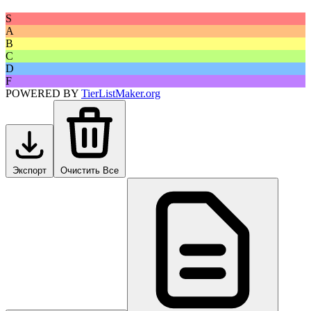
S
A
B
C
D
F
POWERED BY
TierListMaker.org
Экспорт
Очистить Все