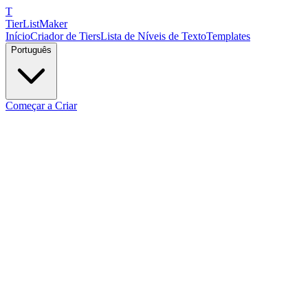
T
TierList
Maker
Início
Criador de Tiers
Lista de Níveis de Texto
Templates
Português
Começar a Criar