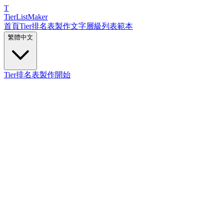
T
TierList
Maker
首頁
Tier排名表製作
文字層級列表
範本
繁體中文
Tier排名表製作開始