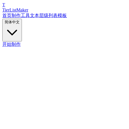
T
TierList
Maker
首页
制作工具
文本层级列表
模板
简体中文
开始制作