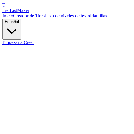
T
TierList
Maker
Inicio
Creador de Tiers
Lista de niveles de texto
Plantillas
Español
Empezar a Crear